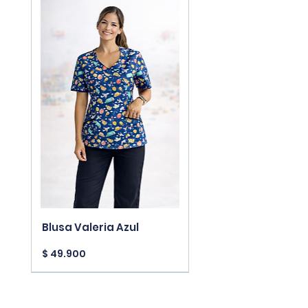
Blusa Valeria Azul
Precio
$ 49.900
New Arrivals
New Arrivals
New Arrivals