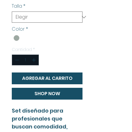
Talla
*
Color
*
Cantidad
*
AGREGAR AL CARRITO
SHOP NOW
Set diseñado para
profesionales que
buscan comodidad,