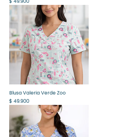
Precio
$ 49.900
Blusa Valeria Verde Zoo
Precio
$ 49.900