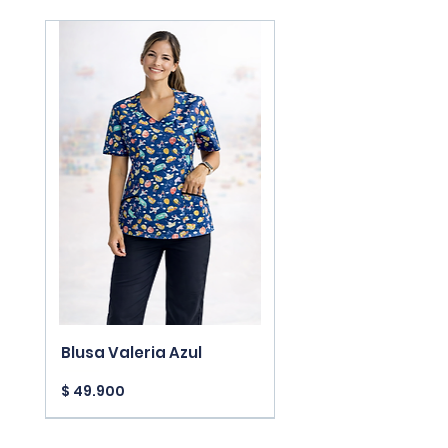
Blusa Valeria Azul
Precio
$ 49.900
New Arrivals
New Arrivals
New Arrivals