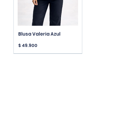
Blusa Valeria Azul
Precio
$ 49.900
New Arrivals
New Arrivals
New Arrivals