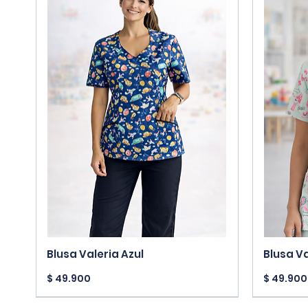
Vista rápida
Blusa Valeria Azul
Blusa V
Precio
Precio
$ 49.900
$ 49.900
New Arrivals
New Arri