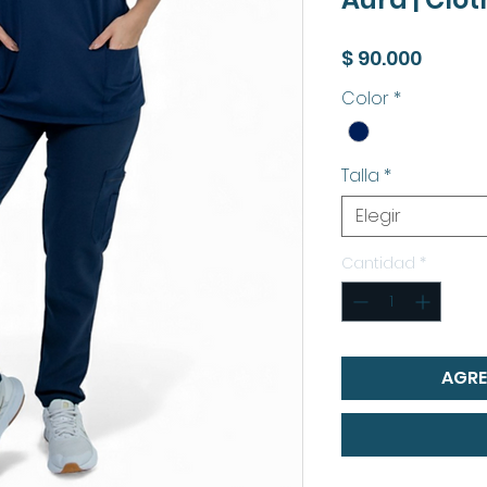
Precio
$ 90.000
Color
*
Talla
*
Elegir
Cantidad
*
AGRE