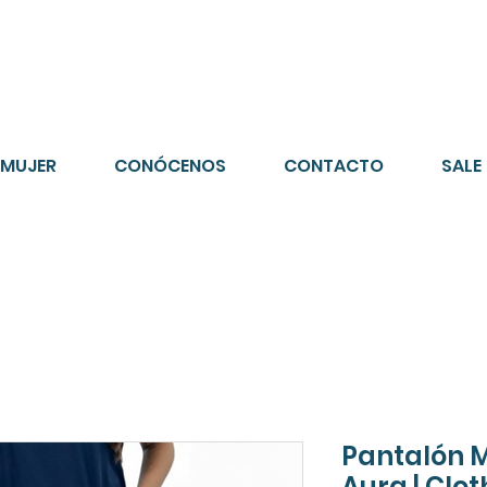
o gratis en compras superiores $150.000
*DESTINOS SELECCI
MUJER
CONÓCENOS
CONTACTO
SALE
Pantalón M
Aura | Clot