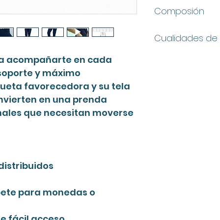
Composión
Tela:
96% Poliéster
Cualidades de 
Antifluido
Stretch de alto
Tacto suave tipo
ra acompañarte en cada
No acumula calo
soporte y máximo
Ligera, fresca y 
ueta favorecedora y su tela
onvierten en una prenda
onales que necesitan moverse
distribuidos
ibete para monedas o
de fácil acceso