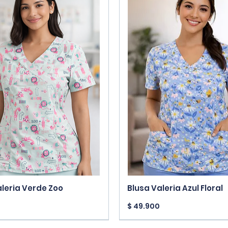
Vista rápida
Vista rápida
aleria Verde Zoo
Blusa Valeria Azul Floral
Precio
$ 49.900
vals
New Arrivals