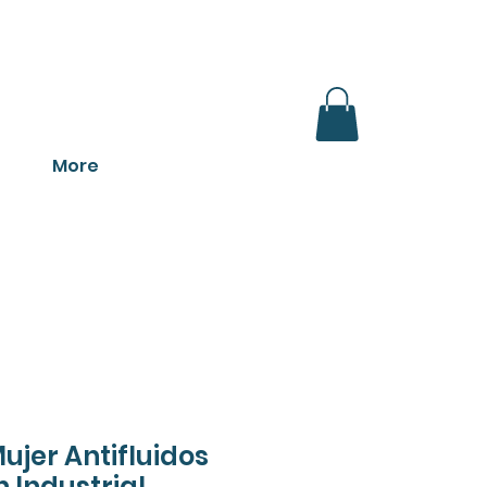
ONADOS
More
ujer Antifluidos
h Industrial