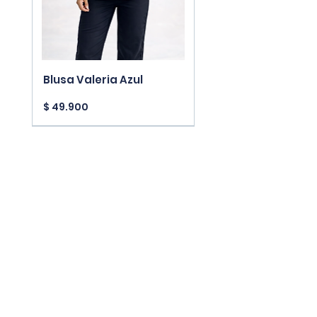
Blusa Valeria Azul
Precio
$ 49.900
New Arrivals
New Arrivals
New Arrivals