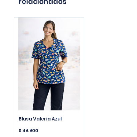
relacionados
Blusa Valeria Azul
Precio
$ 49.900