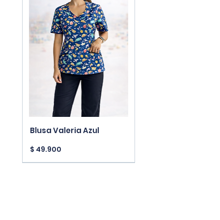
Blusa Valeria Azul
Precio
$ 49.900
New Arrivals
New Arrivals
New Arrivals