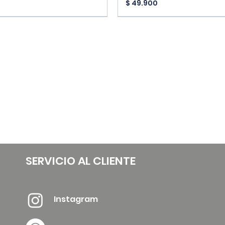
Precio
$ 49.900
vals
New Arrivals
SERVICIO AL CLIENTE
Instagram