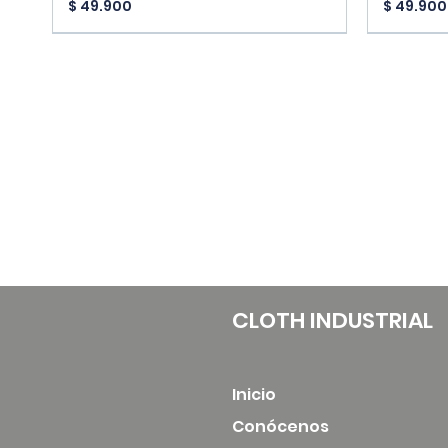
Precio
Precio
$ 49.900
$ 49.900
New Arrivals
New Arri
CLOTH INDUSTRIAL
Inicio
Conócenos