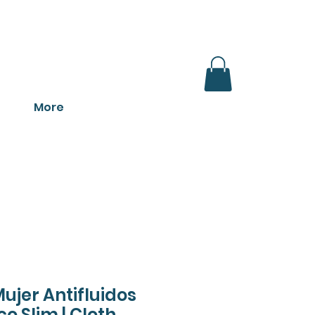
ONADOS
More
ujer Antifluidos
co Slim | Cloth