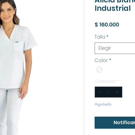
Industrial
Preci
$ 160.000
Talla
*
Elegir
Color
*
Cantidad
*
Agotado
Notificar