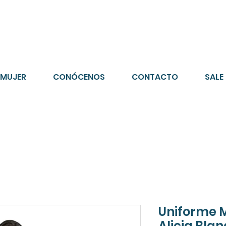
o gratis en compras superiores $150.000
*DESTINOS SELECCI
MUJER
CONÓCENOS
CONTACTO
SALE
Uniforme M
Alicia Blan