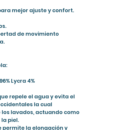
para mejor ajuste y confort.
os.
ibertad de movimiento
a.
la:
 96% Lycra 4%
que repele el agua y evita el
ccidentales la cual
 los lavados, actuando como
la piel.
e permite la elongación y