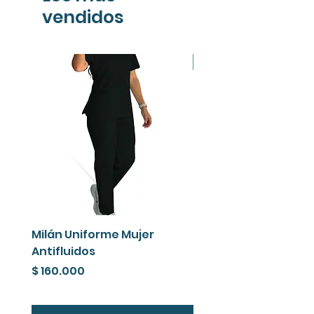
vendidos
Sustainable
Milán Uniforme Mujer
Blusa Mujer Antifluid
Antifluidos
Renata | Cloth Indust
Precio
Precio
$ 160.000
$ 100.000