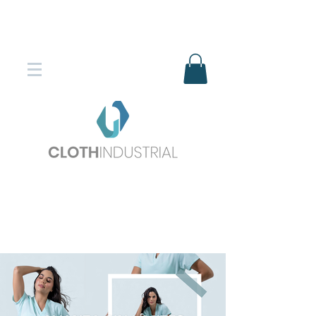
Envío gratis en compras superiores
$150.000
*DESTINOS SELECCIONADOS